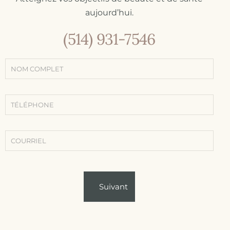
aujourd’hui.
(514) 931-7546
Formulaire
de contact
simple
(Contact -
Traitements
-
Conditions)
Suivant