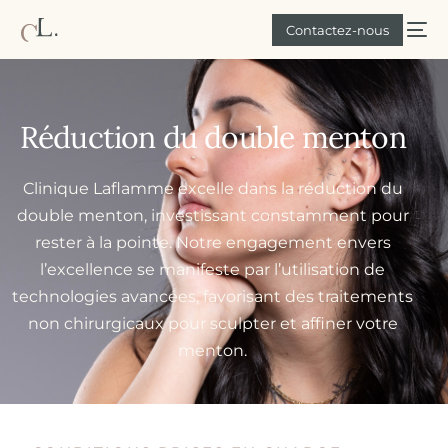
Contactez-nous
Réduction du double menton
Clinique Laflamme excelle dans la réduction du
double menton, investissant constamment pour
rester à la pointe. Notre engagement envers
l’excellence se manifeste par l’utilisation de
technologies avancées, favorisant des traitements
non chirurgicaux pour sculpter et affiner votre
menton.