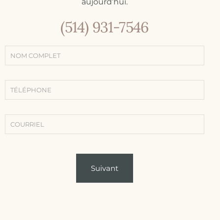
aujourd’hui.
(514) 931-7546
Formulaire
de contact
simple
(Contact -
Traitements
-
Conditions)
Suivant