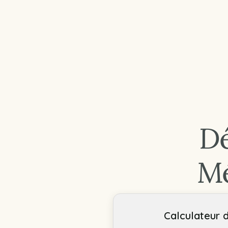
Dé
Mé