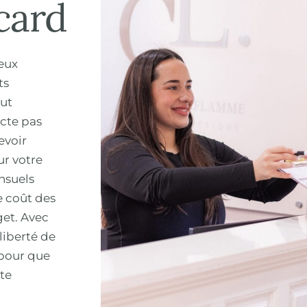
card
eux
ts
out
ecte pas
evoir
ur votre
nsuels
e coût des
get. Avec
liberté de
 pour que
ute