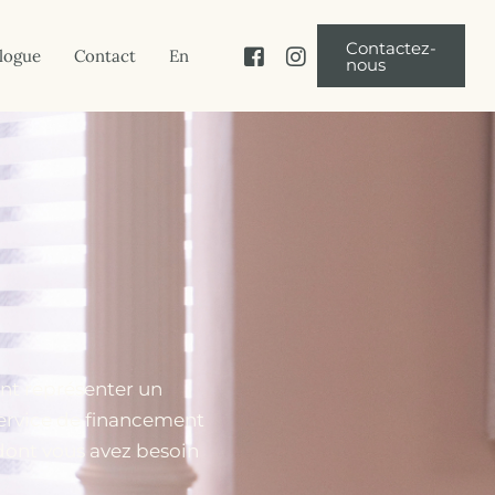
Contactez-
logue
Contact
En
nous
Santé gynécologique
Incontinence urinaire
Sécheresse vaginale
Sudation excessive au visage et au
corps / Hyperhidrose
nt représenter un
Réduction des amas graisseux
service de financement
Pilosité
 dont vous avez besoin
Perte de cheveux (Calvitie,