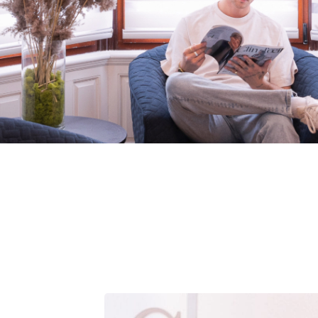
Rajeunissement génital
Kératose actinique