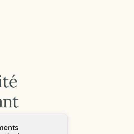
ité
ant