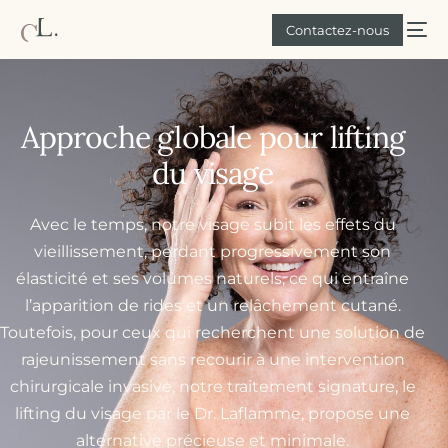
Contactez-nous
Approche globale pour lifting
du visage
Avec le temps, notre visage subit les effets du
vieillissement, perdant progressivement son
élasticité et ses volumes naturels, ce qui entraîne
l’apparition de rides et un relâchement cutané.
Toutefois, pour ceux qui recherchent une solution de
rajeunissement sans recourir à une intervention
chirurgicale invasive, notre traitement signature, le
lifting du visage par le Dr. Laflamme, propose une
alternative précieuse et minimale.