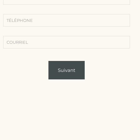
de contact
simple
(Contact -
Traitements
-
Conditions)
Suivant